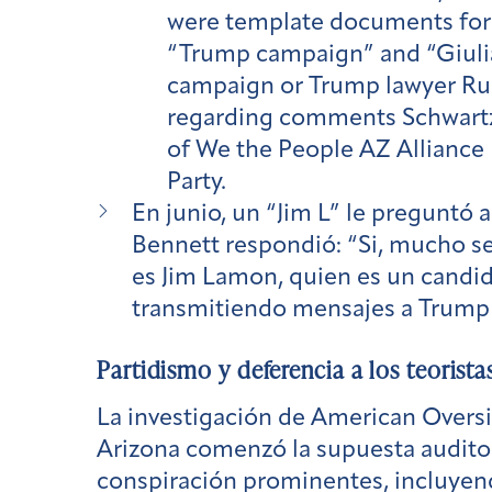
were template documents for i
“Trump campaign” and “Giulia
campaign or Trump lawyer Rud
regarding comments Schwartz 
of We the People AZ Alliance
Party.
En junio, un “Jim L” le preguntó
Bennett respondió: “Si, mucho se
es Jim Lamon, quien es un candid
transmitiendo mensajes a Trum
Partidismo y deferencia a los teorist
La investigación de American Overs
Arizona comenzó la supuesta auditor
conspiración prominentes, incluyend