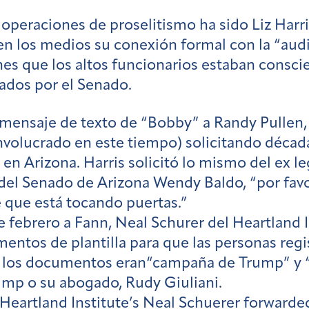
operaciones de proselitismo ha sido Liz Harri
 en los medios su conexión formal con la “au
es que los altos funcionarios estaban conscie
ados por el Senado.
mensaje de texto de “Bobby” a Randy Pullen, e
volucrado en este tiempo) solicitando décad
en Arizona. Harris solicitó lo mismo del ex le
del Senado de Arizona Wendy Baldo, “por favo
e que está tocando puertas.”
e febrero a Fann, Neal Schurer del Heartland 
entos de plantilla para que las personas regi
e los documentos eran“campaña de Trump” y “G
ump o su abogado, Rudy Giuliani.
he Heartland Institute’s Neal Schuerer forward