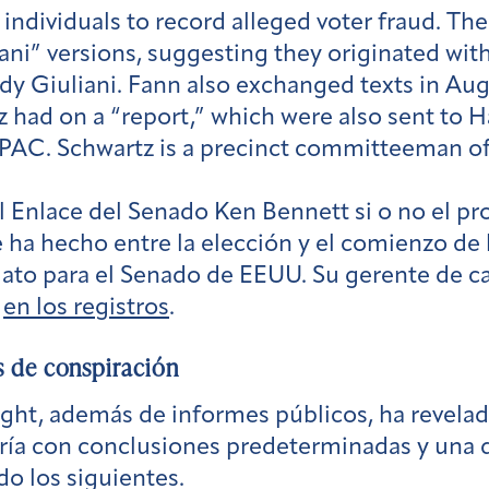
ndividuals to record alleged voter fraud. The
ni” versions, suggesting they originated wit
y Giuliani. Fann also exchanged texts in Au
had on a “report,” which were also sent to H
 PAC. Schwartz is a precinct committeeman o
 al Enlace del Senado Ken Bennett si o no el 
 ha hecho entre la elección y el comienzo de
ato para el Senado de EEUU. Su gerente de ca
p
en los registros
.
as de conspiración
ight, además de informes públicos, ha revela
ía con conclusiones predeterminadas y una de
o los siguientes.