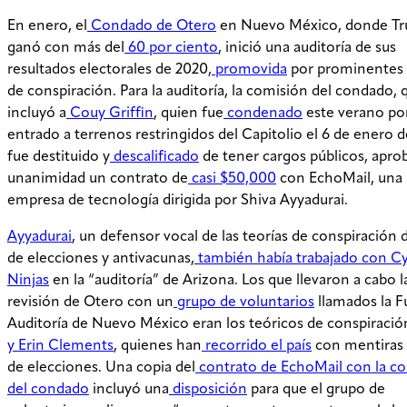
En enero, el
Condado de Otero
en Nuevo México, donde T
ganó con más del
60 por ciento
, inició una auditoría de sus
resultados electorales de 2020,
promovida
por prominentes 
de conspiración. Para la auditoría, la comisión del condado, 
incluyó a
Couy Griffin
, quien fue
condenado
este verano po
entrado a terrenos restringidos del Capitolio el 6 de enero d
fue destituido y
descalificado
de tener cargos públicos, apro
unanimidad un contrato de
casi $50,000
con EchoMail, una
empresa de tecnología dirigida por Shiva Ayyadurai.
Ayyadurai
, un defensor vocal de las teorías de conspiración 
de elecciones y antivacunas,
también había trabajado con C
Ninjas
en la “auditoría” de Arizona. Los que llevaron a cabo l
revisión de Otero con un
grupo de voluntarios
llamados la F
Auditoría de Nuevo México eran los teóricos de conspiració
y Erin Clements
, quienes han
recorrido el país
con mentiras
de elecciones. Una copia del
contrato de EchoMail con la c
del condado
incluyó una
disposición
para que el grupo de