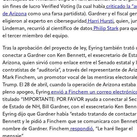
sin fines de lucro Verified Voting (la cual había
criticado la “a
de Arizona
como una farsa partidista). Gardner y el fiscal ge
eligieron al experto en ciberseguridad
Harri Hursti
, quien, j
Lindeman, recurrió al científico de datos
Philip Stark
para qu
el tercer miembro del equipo.
Tras la aprobación del proyecto de ley, Eyring también trató 
conectar a Gardner con Ken Bennett, el exsecretario de Est
Arizona, quien sirvió como enlace entre el Senado estatal y 
contratistas de “auditoría”, a través del representante de Ar
Mark Finchem, un promotor vocal de las mentiras electoral
Trump. El 28 de abril, cuando la operación de Arizona estaba
pleno apogeo, Eyring
envió a Finchem un correo electrónic
titulado “IMPORTANTE: POR FAVOR ayuda a conectar al Sec
de Estado de NH, Bill Gardner, con el exsecretario Ken Benne
Eyring dijo que Gardner había “estado tratando de contactar
Bennett y le pidió a Finchem que se comunicara con Bennet
nombre de Gardner. Finchem
respondió
, “Le haré llegar el
mensaje”.