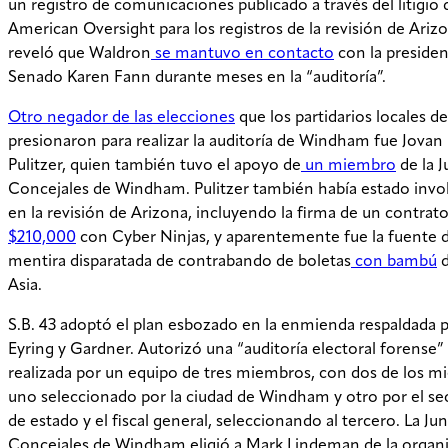
un registro de comunicaciones publicado a través del litigio 
American Oversight para los registros de la revisión de Ariz
reveló que Waldron
se mantuvo en contacto
con la presiden
Senado Karen Fann durante meses en la “auditoría”.
Otro negador de las elecciones
que los partidarios locales 
presionaron para realizar la auditoría de Windham fue Jovan
Pulitzer, quien también tuvo el apoyo de
un miembro
de la 
Concejales de Windham. Pulitzer también había estado invo
en la revisión de Arizona, incluyendo la firma de un contrat
$210,000
con Cyber Ninjas, y aparentemente fue la fuente d
mentira disparatada de contrabando de boletas
con bambú
d
Asia.
S.B. 43 adoptó el plan esbozado en la enmienda respaldada 
Eyring y Gardner. Autorizó una “auditoría electoral forense”
realizada por un equipo de tres miembros, con dos de los m
uno seleccionado por la ciudad de Windham y otro por el se
de estado y el fiscal general, seleccionando al tercero. La Ju
Concejales de Windham eligió a Mark Lindeman de la organ