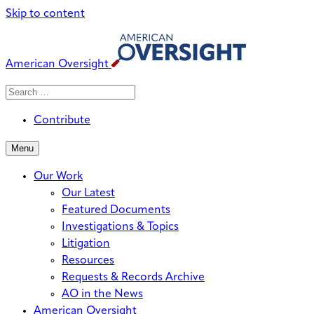
Skip to content
American Oversight
Search
Search
When autocomplete results are avai
for:
Contribute
Menu
Our Work
Our Latest
Featured Documents
Investigations & Topics
Litigation
Resources
Requests & Records Archive
AO in the News
American Oversight