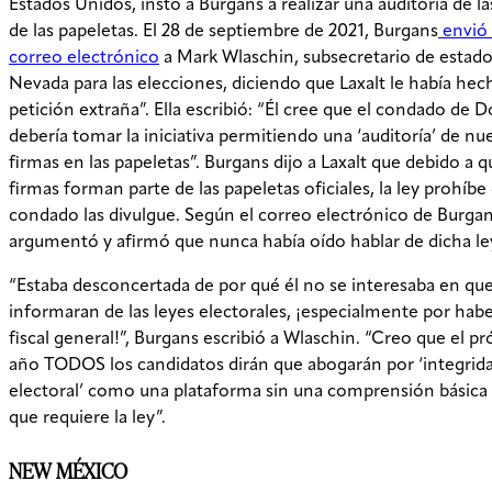
Estados Unidos, instó a Burgans a realizar una auditoría de la
de las papeletas. El 28 de septiembre de 2021, Burgans
envió
correo electrónico
a Mark Wlaschin, subsecretario de estad
Nevada para las elecciones, diciendo que Laxalt le había he
petición extraña”. Ella escribió: “Él cree que el condado de 
debería tomar la iniciativa permitiendo una ‘auditoría’ de nu
firmas en las papeletas”. Burgans dijo a Laxalt que debido a q
firmas forman parte de las papeletas oficiales, la ley prohíbe
condado las divulgue. Según el correo electrónico de Burgan
argumentó y afirmó que nunca había oído hablar de dicha le
“Estaba desconcertada de por qué él no se interesaba en que
informaran de las leyes electorales, ¡especialmente por habe
fiscal general!”, Burgans escribió a Wlaschin. “Creo que el p
año TODOS los candidatos dirán que abogarán por ‘integrid
electoral’ como una plataforma sin una comprensión básica 
que requiere la ley”.
NEW MÉXICO