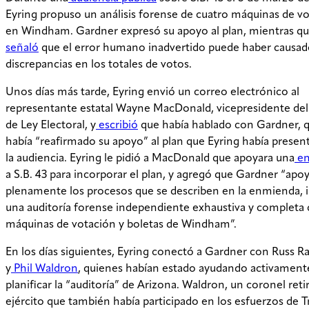
Eyring propuso un análisis forense de cuatro máquinas de v
en Windham. Gardner expresó su apoyo al plan, mientras q
señaló
que el error humano inadvertido puede haber causad
discrepancias en los totales de votos.
Unos días más tarde, Eyring envió un correo electrónico al
representante estatal Wayne MacDonald, vicepresidente de
de Ley Electoral, y
escribió
que había hablado con Gardner, 
había “reafirmado su apoyo” al plan que Eyring había presen
la audiencia. Eyring le pidió a MacDonald que apoyara una
e
a S.B. 43 para incorporar el plan, y agregó que Gardner “apo
plenamente los procesos que se describen en la enmienda, i
una auditoría forense independiente exhaustiva y completa 
máquinas de votación y boletas de Windham”.
En los días siguientes, Eyring conectó a Gardner con Russ 
y
Phil Waldron
, quienes habían estado ayudando activament
planificar la “auditoría” de Arizona. Waldron, un coronel reti
ejército que también había participado en los esfuerzos de 