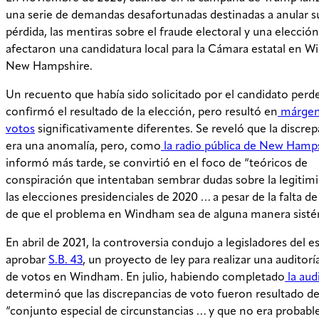
una serie de demandas desafortunadas destinadas a anular s
pérdida, las mentiras sobre el fraude electoral y una elecció
afectaron una candidatura local para la Cámara estatal en 
New Hampshire.
Un recuento que había sido solicitado por el candidato perd
confirmó el resultado de la elección, pero resultó en
márgen
votos
significativamente diferentes. Se reveló que la discre
era una anomalía, pero, como
la radio pública de New Hamp
informó más tarde, se convirtió en el foco de “teóricos de
conspiración que intentaban sembrar dudas sobre la legitim
las elecciones presidenciales de 2020 … a pesar de la falta d
de que el problema en Windham sea de alguna manera sisté
En abril de 2021, la controversia condujo a legisladores del e
aprobar
S.B. 43
, un proyecto de ley para realizar una auditoría
de votos en Windham. En julio, habiendo completado
la aud
determinó que las discrepancias de voto fueron resultado d
“conjunto especial de circunstancias … y que no era probabl