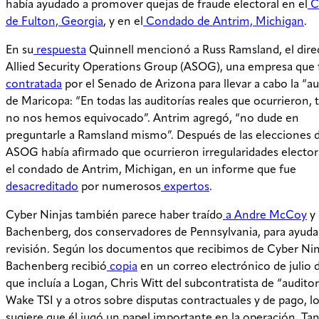
había ayudado a promover quejas de fraude electoral en el
C
de Fulton, Georgia
, y en el
Condado de Antrim, Michigan
.
En su
respuesta
Quinnell mencionó a Russ Ramsland, el dire
Allied Security Operations Group (ASOG), una empresa que 
contratada
por el Senado de Arizona para llevar a cabo la “au
de Maricopa: “En todas las auditorías reales que ocurrieron, 
no nos hemos equivocado”. Antrim agregó, “no dude en
preguntarle a Ramsland mismo”. Después de las elecciones 
ASOG había afirmado que ocurrieron irregularidades elector
el condado de Antrim, Michigan, en un informe que fue
desacreditado
por numerosos
expertos
.
Cyber Ninjas también parece haber traído
a
Andre McCoy
y 
Bachenberg, dos conservadores de Pennsylvania, para ayudar
revisión. Según los documentos que recibimos de Cyber Nin
Bachenberg recibió
copia
en un correo electrónico de julio 
que incluía a Logan, Chris Witt del subcontratista de “auditor
Wake TSI y a otros sobre disputas contractuales y de pago, lo
sugiere que él jugó un papel importante en la operación. Ta