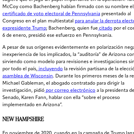
McCoy como Bachenberg habían firmado con su nombre el
certificado de voto electoral de Pennsylvania
presentado al
Congreso en el plan multiestatal
para anular la derrota elect
expresidente Trump
; Bachenberg, quien fue
citado
por el co
6 de enero, presidió ese esfuerzo en Pennsylvania.
A pesar de sus orígenes evidentemente en polarización negat
inexperiencia de los implicados, la “auditoría” de Arizona co
sirviendo como modelo para revisiones e investigaciones si
por todo el país,
incluyendo
la revisión partisana de la elecc
asamblea de Wisconsin
. Durante los primeros meses de la re
Michael Gableman, el abogado contratado para dirigir la
investigación, pidió
por correo electrónico
a la presidenta de
Senado, Karen Fann, hablar con ella “sobre el proceso
implementado en Arizona”.
NEW HAMPSHIRE
En noviembre de 2020, cuando en la campaña de Trump lan