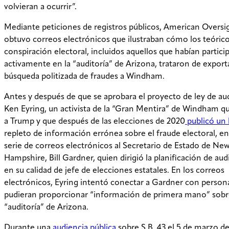
volvieran a ocurrir”.
Mediante peticiones de registros públicos, American Oversi
obtuvo correos electrónicos que ilustraban cómo los teóric
conspiración electoral, incluidos aquellos que habían partici
activamente en la “auditoría” de Arizona, trataron de export
búsqueda politizada de fraudes a Windham.
Antes y después de que se aprobara el proyecto de ley de aud
Ken Eyring, un activista de la “Gran Mentira” de Windham q
a Trump y que después de las elecciones de 2020
publicó un
repleto de información errónea sobre el fraude electoral, e
serie de correos electrónicos al Secretario de Estado de Ne
Hampshire, Bill Gardner, quien dirigió la planificación de aud
en su calidad de jefe de elecciones estatales. En los correos
electrónicos, Eyring intentó conectar a Gardner con person
pudieran proporcionar “información de primera mano” sobr
“auditoría” de Arizona.
Durante una
audiencia pública
sobre S.B. 43 el 5 de marzo de