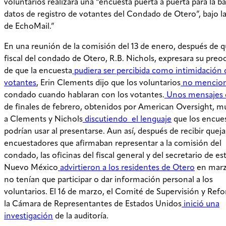
voluntarios realizara una “encuesta puerta a puerta para la b
datos de registro de votantes del Condado de Otero”, bajo la
de EchoMail.”
En una reunión de la comisión del 13 de enero, después de q
fiscal del condado de Otero, R.B. Nichols, expresara su pre
de que la encuesta
pudiera ser percibida como intimidación 
votantes
, Erin Clements dijo que los voluntarios
no mencion
condado cuando hablaran con los votantes.
Unos mensajes 
de finales de febrero, obtenidos por American Oversight, m
a Clements y Nichols
discutiendo
el lenguaje
que los encue
podrían usar al presentarse. Aun así, después de recibir queja
encuestadores que afirmaban representar a la comisión del
condado, las oficinas del fiscal general y del secretario de e
Nuevo México
advirtieron a los residentes de Otero
en marz
no tenían que participar o dar información personal a los
voluntarios. El 16 de marzo, el Comité de Supervisión y Ref
la Cámara de Representantes de Estados Unidos
inició una
investigación
de la auditoría.